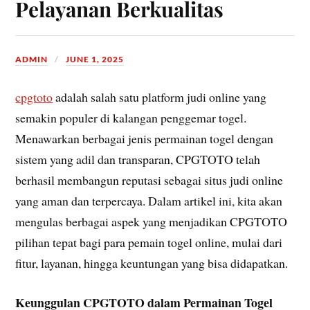
Pelayanan Berkualitas
ADMIN
JUNE 1, 2025
cpgtoto
adalah salah satu platform judi online yang
semakin populer di kalangan penggemar togel.
Menawarkan berbagai jenis permainan togel dengan
sistem yang adil dan transparan, CPGTOTO telah
berhasil membangun reputasi sebagai situs judi online
yang aman dan terpercaya. Dalam artikel ini, kita akan
mengulas berbagai aspek yang menjadikan CPGTOTO
pilihan tepat bagi para pemain togel online, mulai dari
fitur, layanan, hingga keuntungan yang bisa didapatkan.
Keunggulan CPGTOTO dalam Permainan Togel