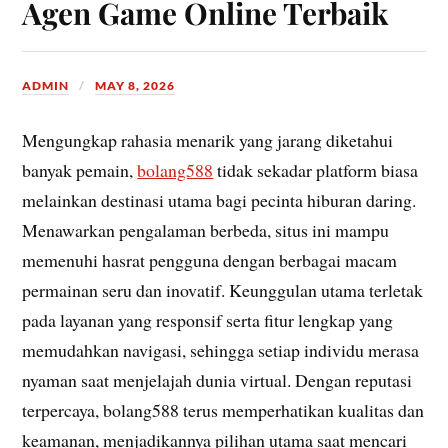
Agen Game Online Terbaik
ADMIN
MAY 8, 2026
Mengungkap rahasia menarik yang jarang diketahui
banyak pemain,
bolang588
tidak sekadar platform biasa
melainkan destinasi utama bagi pecinta hiburan daring.
Menawarkan pengalaman berbeda, situs ini mampu
memenuhi hasrat pengguna dengan berbagai macam
permainan seru dan inovatif. Keunggulan utama terletak
pada layanan yang responsif serta fitur lengkap yang
memudahkan navigasi, sehingga setiap individu merasa
nyaman saat menjelajah dunia virtual. Dengan reputasi
terpercaya, bolang588 terus memperhatikan kualitas dan
keamanan, menjadikannya pilihan utama saat mencari