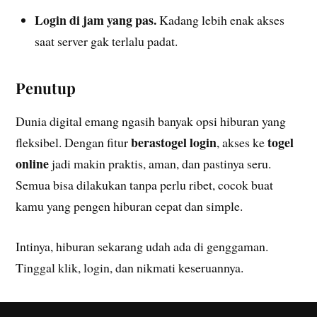
Login di jam yang pas.
Kadang lebih enak akses
saat server gak terlalu padat.
Penutup
Dunia digital emang ngasih banyak opsi hiburan yang
berastogel login
togel
fleksibel. Dengan fitur
, akses ke
online
jadi makin praktis, aman, dan pastinya seru.
Semua bisa dilakukan tanpa perlu ribet, cocok buat
kamu yang pengen hiburan cepat dan simple.
Intinya, hiburan sekarang udah ada di genggaman.
Tinggal klik, login, dan nikmati keseruannya.