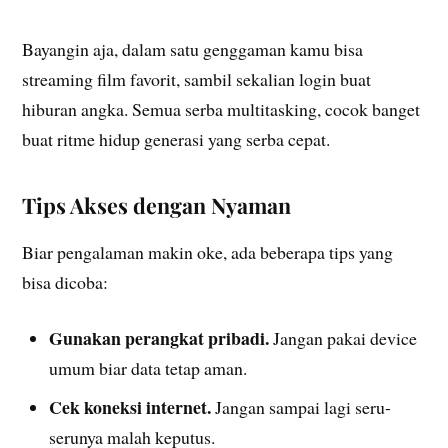
Bayangin aja, dalam satu genggaman kamu bisa
streaming film favorit, sambil sekalian login buat
hiburan angka. Semua serba multitasking, cocok banget
buat ritme hidup generasi yang serba cepat.
Tips Akses dengan Nyaman
Biar pengalaman makin oke, ada beberapa tips yang
bisa dicoba:
Gunakan perangkat pribadi.
Jangan pakai device
umum biar data tetap aman.
Cek koneksi internet.
Jangan sampai lagi seru-
serunya malah keputus.