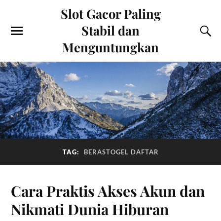
Slot Gacor Paling
Stabil dan
Menguntungkan
TAG:
BERASTOGEL DAFTAR
Cara Praktis Akses Akun dan
Nikmati Dunia Hiburan